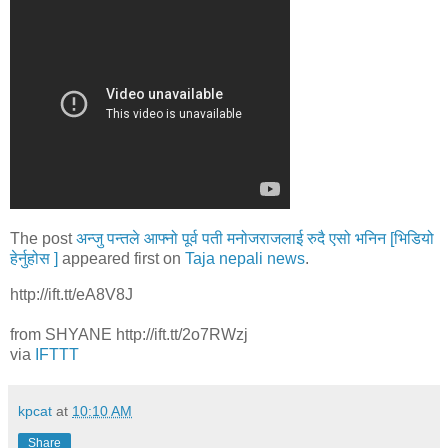
The post
अन्जु पन्तले आफ्नो पूर्व पती मनोजराजलाई रुदै एसो भनिन [भिडियो
हेर्नुहोस ]
appeared first on
Taja nepali news
.
http://ift.tt/eA8V8J
from SHYANE http://ift.tt/2o7RWzj
via
IFTTT
kpcat
at
10:10 AM
Share