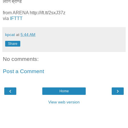
लागि ब्राण्ड
from ARENA http://ift.tt/2sxJ37z
via
IFTTT
kpcat
at
5:44 AM
Share
No comments:
Post a Comment
‹
›
Home
View web version