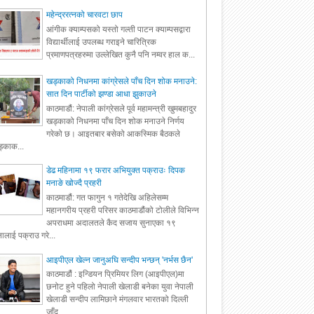
महेन्द्ररत्नको चारवटा छाप
आंगीक क्याम्पसको यस्तो गल्ती पाटन क्याम्पसद्वारा
विद्यार्थीलाई उपलब्ध गराइने चारित्रिक
प्रमाणपत्रहरुमा उल्लेखित कुनै पनि नम्वर हाल क...
खड्काको निधनमा कांग्रेसले पाँच दिन शोक मनाउने:
सात दिन पार्टीको झण्डा आधा झुकाउने
काठमाडौं: नेपाली कांग्रेसले पूर्व महामन्त्री खुमबहादुर
खड्काको निधनमा पाँच दिन शोक मनाउने निर्णय
गरेको छ। आइतबार बसेको आकस्मिक बैठकले
्काक...
डेढ महिनामा १९ फरार अभियुक्त पक्राउः दिपक
मनाङे खोज्दै प्रहरी
काठमाडौं: गत फागुन १ गतेदेखि अहिलेसम्म
महानगरीय प्रहरी परिसर काठमाडौंको टोलीले विभिन्न
अपराधमा अदालतले कैद सजाय सुनाएका १९
ालाई पक्राउ गरे...
आइपीएल खेल्न जानुअघि सन्दीप भन्छन् 'नर्भस छैन'
काठमाडौं : इन्डियन प्रिमियर लिग (आइपीएल)मा
छनोट हुने पहिलो नेपाली खेलाडी बनेका युवा नेपाली
खेलाडी सन्दीप लामिछाने मंगलवार भारतको दिल्ली
जाँद...