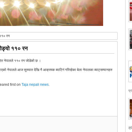
ो ११० रन
 जोड्यो ११० रन
 सहित नेपालले ११० रन जोडेको छ ।
नेपालले आज सुरुवात देखि नै आक्रमक ब्याटिगं गरिरहेका बेला नेपालका ब्याट्सम्यानहरु
ared first on
Taja nepali news
.
प्
देख