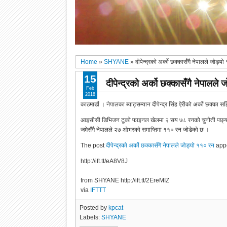
Home
»
SHYANE
»
दीपेन्द्रको अर्को छक्कासँगै नेपालले जोड्य
15
दीपेन्द्रको अर्को छक्कासँगै नेपालले
Feb
2018
काठमाडौं । नेपालका ब्याट्सम्यान दीपेन्द्र सिंह ऐरीको अर्को छक्का
आइसीसी डिभिजन टूको फाइनल खेलमा २ सय ७८ रनको चुनौती पछ्याएको 
जमेसँगै नेपालले २७ ओभरको समाप्तिमा ११० रन जोडेको छ ।
The post
दीपेन्द्रको अर्को छक्कासँगै नेपालले जोड्यो ११० रन
appe
http://ift.tt/eA8V8J
from SHYANE http://ift.tt/2EreMIZ
via
IFTTT
Posted by
kpcat
Labels:
SHYANE