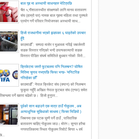
बाल गृह मा अस्थायी साधनहरु भेटिएपछि
चैत ५,गौशालास्थीत संरक्षणको लागि मानव वातावरण
संघ (हाम्रो घर) नामक बाल गृहमा महिला तथा पुरुषले
प्रयोग गर्ने परिवार नियोजनका अस्थायी साध...
हिजो राजधानीमा भएको झडपका ६ घाइतेको उपचार
हुँदै
काठमाडौँ : सम्पदा मासेर र मुआब्जा नदिई जबर्जस्ती
सडक विस्तार गरिएको भन्दै उपत्यकाव्यापी सडक
विस्तार पीडित संघर्ष समितिले बुधबार गरेको विरो...
क्रिकेटमा जस्तै फुटबलमा पनि निलम्बन? घोषित
मितिमा चुनाव नभएपछि फिफा भन्छ- 'मनिटरिङ
गरिरहेका छौँ'
काठमाडौँ : नेपाल क्रिकेट संघ (क्यान) को निलम्बन
फुकुवा नहुँदै अखिल नेपाल फुटबल संघ (एन्फा) समेत
रतिबन्धमा पर्ने खतरा बढेको छ। हिजो हुनुपर...
पूर्वको सान बढाउने एक मात्र ठाउँ गोकुलम , अब
अत्याधुनिक सुबिधाको साथमा ( फिचर भिडियो )
जिबनमा एक पटक घुम्नै पर्ने ठाउँ , पारिवारिक
बातावरण चाहिए गोकुलम जाउ। मोरंग। सुन्दर हरैचा
नगरपालिकामा स्थित गोकुलम रिसोर्ट बिगत ५ वर्ष
ि...