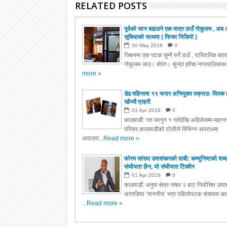
RELATED POSTS
पूर्वको सान बढाउने एक मात्र ठाउँ गोकुलम , अब 
सुबिधाको साथमा ( फिचर भिडियो )
30
May
2018
0
जिबनमा एक पटक घुम्नै पर्ने ठाउँ , पारिवारिक बा
गोकुलम जाउ। मोरंग। सुन्दर हरैचा नगरपालिकाम.
more »
डेढ महिनामा १९ फरार अभियुक्त पक्राउः दिपक 
खोज्दै प्रहरी
01
Apr
2018
0
काठमाडौं: गत फागुन १ गतेदेखि अहिलेसम्म महानग
परिसर काठमाडौंको टोलीले विभिन्न अपराधमा
अदालत...
Read more »
फोरम सांसद उमाशंकरको दाबी: कम्युनिष्टको शब्द
संघीयता छैन, यो संघीयता टिक्दैन
01
Apr
2018
0
काठमाडौं: धनुषा क्षेत्र नम्बर २ बाट निर्वाचित उम
अरगडिया ‘माननीय’ भएर पहिलोपटक संसदमा आइ
...
Read more »