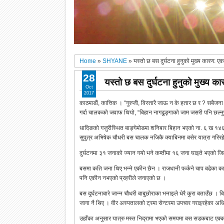
Home
»
SHYANE
»
यस्तो छ बस दुर्घटना हुनुको मुख्य कारण: 
28
यस्तो छ बस दुर्घटना हुनुको मुख्य 
Oct
2017
काठमाडाैं, कात्तिक । “गुरुजी, विस्तारै जाऊ न के हतार छ र ? सबैजना
गर्दा चालकको जवाफ थियो, “बिहान नागढुङ्गाको जाम जसरी पनि छल्नुपर
धादिङको गजुरीस्थित बाङ्गेमोडमा शनिबार बिहान भएको ना. ६ ख १४६७
सुपुत्र अभिषेक चौधरी बस चालक नजिकै क्याबिनमा बसेर यात्रा गरिर
दुर्घटनमा ३१ जनाको ज्यान गयो भने कम्तीमा १६ जना घाइते भएको जिल
बसमा कति जना थिए भन्ने एकीन छैन । राजधानी फर्कने चाप बढेका क
पनि एकीन नभएको प्रहरीले जनाएको छ ।
बस दुर्घटनाबारे जान्न चौधरी बाबुछोराका भनाइले धेरै कुरा बताउँछ । ब
जागा नै थिए । वीर अस्पतालको ट्रमा सेन्टरमा उपचार गराइरहेका अधिवक्
उहाँका अनुसार यात्रु मस्त निद्रामा भएको समयमा बस सडकबाट एक्का