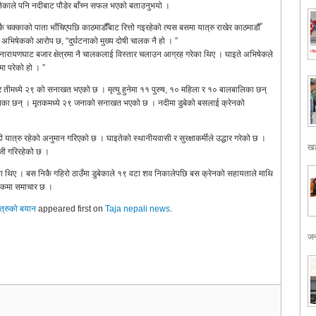
ेकाले पनि नदीबाट पौडेर बाँच्न सफल भएको बताउनुभयो ।
चक्काको पाता भाँचिएपछि काठमाडौंँबाट रित्तो गइरहेको त्यस बसमा यात्रु राखेर काठमाडौँ
 अभिषेकको आरोप छ, “दुर्घटनाको मुख्य दोषी चालक नै हो । ”
नारायणघाट बजार क्षेत्रमा नै चालकलाई विस्तार चलाउन आग्रह गरेका थिए । घाइते अभिषेकले
मा परेको हो । ”
 छ र तीमध्ये २९ को सनाखत भएको छ । मृत्यु हुनेमा ११ पुरुष, १० महिला र १० बालबालिका छन्
लिका छन् । मृतकमध्ये २९ जनाको सनाखत भएको छ । नदीमा डुबेको बसलाई क्रेनको
 यात्रु रहेको अनुमान गरिएको छ । घाइतेको स्थानीयवासी र सुरक्षाकर्मीले उद्धार गरेको छ ।
खड
जी गरिरहेको छ ।
ा थिए । बस निकै गहिरो ठाउँमा डुबेकाले १९ वटा शव निकालेपछि बस क्रेनको सहायताले माथि
िकमा समाचार छ ।
ात्रुको बयान
appeared first on
Taja nepali news
.
जन