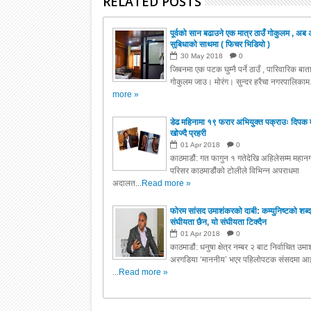
RELATED POSTS
पूर्वको सान बढाउने एक मात्र ठाउँ गोकुलम , अब 
सुबिधाको साथमा ( फिचर भिडियो )
30
May
2018
0
जिबनमा एक पटक घुम्नै पर्ने ठाउँ , पारिवारिक बा
गोकुलम जाउ। मोरंग। सुन्दर हरैचा नगरपालिकाम.
more »
डेढ महिनामा १९ फरार अभियुक्त पक्राउः दिपक 
खोज्दै प्रहरी
01
Apr
2018
0
काठमाडौं: गत फागुन १ गतेदेखि अहिलेसम्म महानग
परिसर काठमाडौंको टोलीले विभिन्न अपराधमा
अदालत...
Read more »
फोरम सांसद उमाशंकरको दाबी: कम्युनिष्टको शब्द
संघीयता छैन, यो संघीयता टिक्दैन
01
Apr
2018
0
काठमाडौं: धनुषा क्षेत्र नम्बर २ बाट निर्वाचित उम
अरगडिया ‘माननीय’ भएर पहिलोपटक संसदमा आइ
...
Read more »