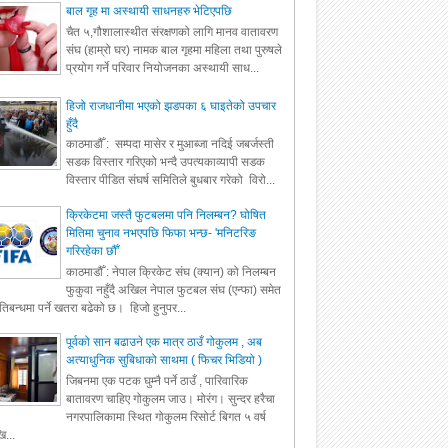
बाल गृह मा अस्थायी साधनहरु भेटिएपछि
चैत ५,गौशालास्थीत संरक्षणको लागि मानव वातावरण
संघ (हाम्रो घर) नामक बाल गृहमा महिला तथा पुरुषले
प्रयोग गर्ने परिवार नियोजनका अस्थायी साध...
हिजो राजधानीमा भएको झडपका ६ घाइतेको उपचार
हुँदै
काठमाडौँ : सम्पदा मासेर र मुआब्जा नदिई जबर्जस्ती
सडक विस्तार गरिएको भन्दै उपत्यकाव्यापी सडक
विस्तार पीडित संघर्ष समितिले बुधबार गरेको विरो...
क्रिकेटमा जस्तै फुटबलमा पनि निलम्बन? घोषित
मितिमा चुनाव नभएपछि फिफा भन्छ- 'मनिटरिङ
गरिरहेका छौँ'
काठमाडौँ : नेपाल क्रिकेट संघ (क्यान) को निलम्बन
फुकुवा नहुँदै अखिल नेपाल फुटबल संघ (एन्फा) समेत
रतिबन्धमा पर्ने खतरा बढेको छ। हिजो हुनुपर...
पूर्वको सान बढाउने एक मात्र ठाउँ गोकुलम , अब
अत्याधुनिक सुबिधाको साथमा ( फिचर भिडियो )
जिबनमा एक पटक घुम्नै पर्ने ठाउँ , पारिवारिक
बातावरण चाहिए गोकुलम जाउ। मोरंग। सुन्दर हरैचा
नगरपालिकामा स्थित गोकुलम रिसोर्ट बिगत ५ वर्ष
ि...