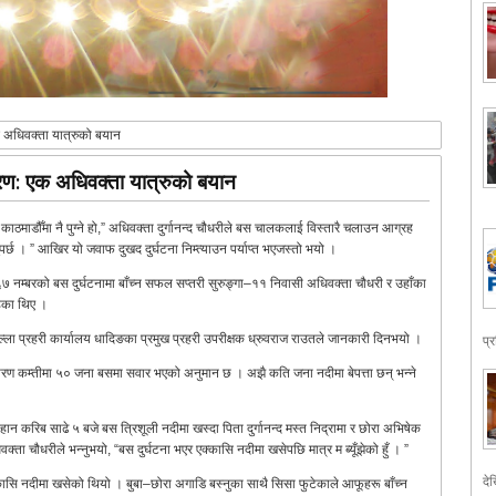
एक अधिवक्ता यात्रुको बयान
कारण: एक अधिवक्ता यात्रुको बयान
 काठमाडौँमा नै पुग्ने हो,” अधिवक्ता दुर्गानन्द चौधरीले बस चालकलाई विस्तारै चलाउन आग्रह
्छ । ” आखिर यो जवाफ दुखद दुर्घटना निम्त्याउन पर्याप्त भएजस्तो भयो ।
 नम्बरको बस दुर्घटनामा बाँच्न सफल सप्तरी सुरुङ्गा–११ निवासी अधिवक्ता चौधरी र उहाँका
हेका थिए ।
्ला प्रहरी कार्यालय धादिङका प्रमुख प्रहरी उपरीक्षक ध्रुवराज राउतले जानकारी दिनभयो ।
प्
ारण कम्तीमा ५० जना बसमा सवार भएको अनुमान छ । अझै कति जना नदीमा बेपत्ता छन् भन्ने
िहान करिब साढे ५ बजे बस त्रिशूली नदीमा खस्दा पिता दुर्गानन्द मस्त निद्रामा र छोरा अभिषेक
ता चौधरीले भन्नुभयो, “बस दुर्घटना भएर एक्कासि नदीमा खसेपछि मात्र म ब्यूँझेको हुँ । ”
देख
सि नदीमा खसेको थियो । बुबा–छोरा अगाडि बस्नुका साथै सिसा फुटेकाले आफूहरू बाँच्न