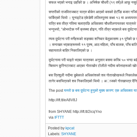
सफल भएको भनाइ उहाँको छ । अभिषेक चौधरी (१९ वर्ष)ले आफू नसुत
सप्तरीको राजविराजबाट यात्रु बोकेर आएको बसको हेटौँडा बजार नजिकै 
फर्किएको थियो । युनाइटेड एकेडेमी ललितपुरमा कक्षा १२ मा अध्ययरत
रात्रि बस तीव्र गतिमा चलाएपछि अधिवक्ता चौधरीलगायतका यात्रुले 
भन्नुभयो, “ओभरटेक गर्ने क्रममा होइन, गति तीव्र भएकाले बस दुर्घटना
त्यस दुर्घटना परी मर्नेहरूको सङ्ख्या शनिबार बेलुकासम्म ३१ पुगेको
। सनाखत भएकाहरूमध्ये ११ पुरुष, आठ महिला, पाँच बालक, पाँच बा
सहायताले बाहिर निकालिएको छ ।
दुर्घटनामा परी घाइते भएका यात्रुका अनुसार बसमा करिब ५० भन्दा बढी
चितवन कुरिनटारबाट आएका गोताखोर टोलीले नदीमा बपेत्ताहरूको खो
बस त्रिशूली नदीमा डुबेकाले अधिकांशको शव गोताखोरहरूले निकालेक
तानेर बसभित्रको शव निकालिएको थियो । अाजकाे गाेरखापत्र दैन
The post
यस्तो छ बस दुर्घटना हुनुको मुख्य कारण: एक अधिवक्ता य
http://ift.tt/eA8V8J
from SHYANE http://ift.tt/2icqYno
via
IFTTT
Posted by
kpcat
Labels:
SHYANE