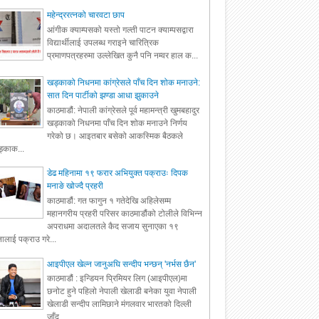
महेन्द्ररत्नको चारवटा छाप
आंगीक क्याम्पसको यस्तो गल्ती पाटन क्याम्पसद्वारा
विद्यार्थीलाई उपलब्ध गराइने चारित्रिक
प्रमाणपत्रहरुमा उल्लेखित कुनै पनि नम्वर हाल क...
खड्काको निधनमा कांग्रेसले पाँच दिन शोक मनाउने:
सात दिन पार्टीको झण्डा आधा झुकाउने
काठमाडौं: नेपाली कांग्रेसले पूर्व महामन्त्री खुमबहादुर
खड्काको निधनमा पाँच दिन शोक मनाउने निर्णय
गरेको छ। आइतबार बसेको आकस्मिक बैठकले
्काक...
डेढ महिनामा १९ फरार अभियुक्त पक्राउः दिपक
मनाङे खोज्दै प्रहरी
काठमाडौं: गत फागुन १ गतेदेखि अहिलेसम्म
महानगरीय प्रहरी परिसर काठमाडौंको टोलीले विभिन्न
अपराधमा अदालतले कैद सजाय सुनाएका १९
ालाई पक्राउ गरे...
आइपीएल खेल्न जानुअघि सन्दीप भन्छन् 'नर्भस छैन'
काठमाडौं : इन्डियन प्रिमियर लिग (आइपीएल)मा
छनोट हुने पहिलो नेपाली खेलाडी बनेका युवा नेपाली
खेलाडी सन्दीप लामिछाने मंगलवार भारतको दिल्ली
जाँद...