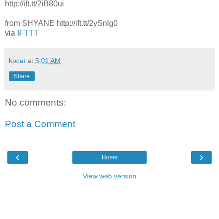
http://ift.tt/2iB80ui
from SHYANE http://ift.tt/2ySnlg0
via
IFTTT
kpcat
at
5:01 AM
Share
No comments:
Post a Comment
‹
›
Home
View web version