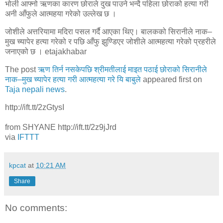
भोली आफ्नो ऋणका कारण छोराले दुख पाउने भन्दै पहिला छोराको हत्या गरी
अनी आँफुले आत्महया गरेको उल्लेख छ ।
जोशीले अत्तरियामा मदिरा पसल गर्दै आएका थिए। बालकको सिरानीले नाक–
मुख च्यापेर हत्या गरेको र पछि आँफु झुण्डिएर जोशीले आत्महत्या गरेको प्रहरीले
जनाएको छ । etajakhabar
The post
ऋण तिर्न नसकेपछि श्रीमतीलाई माइत पठाई छोराको सिरानीले
नाक–मुख च्यापेर हत्या गरी आत्महत्या गरे यि बाबुले
appeared first on
Taja nepali news
.
http://ift.tt/2zGtysI
from SHYANE http://ift.tt/2z9jJrd
via
IFTTT
kpcat
at
10:21 AM
Share
No comments: