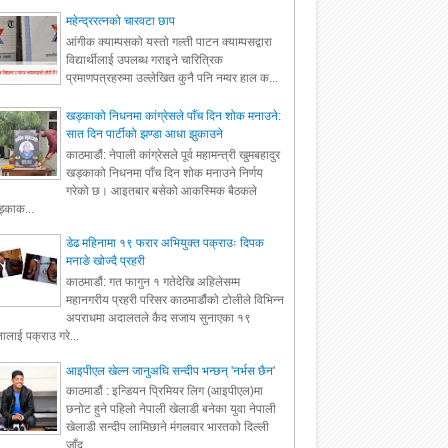
महेन्द्ररत्नको चारवटा छाप
आंगीक क्याम्पसको यस्तो गल्ती पाटन क्याम्पसद्वारा
विद्यार्थीलाई उपलब्ध गराइने चारित्रिक
प्रमाणपत्रहरुमा उल्लेखित कुनै पनि नम्वर हाल क...
खड्काको निधनमा कांग्रेसले पाँच दिन शोक मनाउने:
सात दिन पार्टीको झण्डा आधा झुकाउने
काठमाडौं: नेपाली कांग्रेसले पूर्व महामन्त्री खुमबहादुर
खड्काको निधनमा पाँच दिन शोक मनाउने निर्णय
गरेको छ। आइतबार बसेको आकस्मिक बैठकले
्काक...
डेढ महिनामा १९ फरार अभियुक्त पक्राउः दिपक
मनाङे खोज्दै प्रहरी
काठमाडौं: गत फागुन १ गतेदेखि अहिलेसम्म
महानगरीय प्रहरी परिसर काठमाडौंको टोलीले विभिन्न
अपराधमा अदालतले कैद सजाय सुनाएका १९
ालाई पक्राउ गरे...
आइपीएल खेल्न जानुअघि सन्दीप भन्छन् 'नर्भस छैन'
काठमाडौं : इन्डियन प्रिमियर लिग (आइपीएल)मा
छनोट हुने पहिलो नेपाली खेलाडी बनेका युवा नेपाली
खेलाडी सन्दीप लामिछाने मंगलवार भारतको दिल्ली
जाँद...