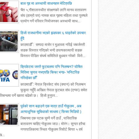
बाल गृह मा अस्थायी साधनहरु भेटिएपछि
चैत ५,गौशालास्थीत संरक्षणको लागि मानव वातावरण
संघ (हाम्रो घर) नामक बाल गृहमा महिला तथा पुरुषले
प्रयोग गर्ने परिवार नियोजनका अस्थायी साध...
हिजो राजधानीमा भएको झडपका ६ घाइतेको उपचार
हुँदै
काठमाडौँ : सम्पदा मासेर र मुआब्जा नदिई जबर्जस्ती
सडक विस्तार गरिएको भन्दै उपत्यकाव्यापी सडक
विस्तार पीडित संघर्ष समितिले बुधबार गरेको विरो...
क्रिकेटमा जस्तै फुटबलमा पनि निलम्बन? घोषित
मितिमा चुनाव नभएपछि फिफा भन्छ- 'मनिटरिङ
गरिरहेका छौँ'
काठमाडौँ : नेपाल क्रिकेट संघ (क्यान) को निलम्बन
फुकुवा नहुँदै अखिल नेपाल फुटबल संघ (एन्फा) समेत
रतिबन्धमा पर्ने खतरा बढेको छ। हिजो हुनुपर...
पूर्वको सान बढाउने एक मात्र ठाउँ गोकुलम , अब
अत्याधुनिक सुबिधाको साथमा ( फिचर भिडियो )
जिबनमा एक पटक घुम्नै पर्ने ठाउँ , पारिवारिक
बातावरण चाहिए गोकुलम जाउ। मोरंग। सुन्दर हरैचा
नगरपालिकामा स्थित गोकुलम रिसोर्ट बिगत ५ वर्ष
ि...