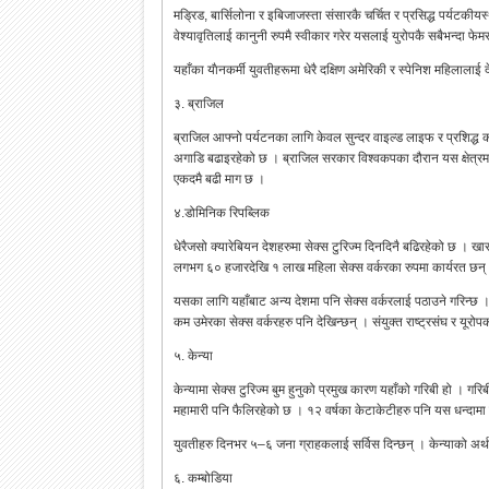
मड्रिड, बार्सिलोना र इबिजाजस्ता संसारकै चर्चित र प्रसिद्ध पर्यटकीयस
वेश्यावृतिलाई कानुनी रुपमै स्वीकार गरेर यसलाई युरोपकै सबैभन्दा फ
यहाँका याैनकर्मी युवतीहरूमा धेरै दक्षिण अमेरिकी र स्पेनिश महिलालाई 
३. ब्राजिल
ब्राजिल आफ्नो पर्यटनका लागि केवल सुन्दर वाइल्ड लाइफ र प्रशिद्ध 
अगाडि बढाइरहेको छ । ब्राजिल सरकार विश्वकपका दौरान यस क्षेत्रमाथ
एकदमै बढी माग छ ।
४.डोमिनिक रिपब्लिक
धेरैजसो क्यारेबियन देशहरुमा सेक्स टुरिज्म दिनदिनै बढिरहेको छ । ख
लगभग ६० हजारदेखि १ लाख महिला सेक्स वर्करका रुपमा कार्यरत छन्
यसका लागि यहाँबाट अन्य देशमा पनि सेक्स वर्करलाई पठाउने गरिन्छ ।
कम उमेरका सेक्स वर्करहरु पनि देखिन्छन् । संयुक्त राष्ट्रसंघ र यूर
५. केन्या
केन्यामा सेक्स टुरिज्म बुम हुनुको प्रमुख कारण यहाँको गरिबी हो ।
महामारी पनि फैलिरहेको छ । १२ वर्षका केटाकेटीहरु पनि यस धन्दामा 
युवतीहरु दिनभर ५–६ जना ग्राहकलाई सर्विस दिन्छन् । केन्याको अर्थतन
६. कम्बोडिया