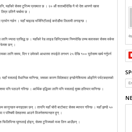
पनि, यहाँको सेक्स टुरिज्म प्रख्यात छ । २० औं शताब्दीदेखि नै यो देश आफ्नो खास
लिएर उतिनै चर्चामा छ ।
रयोग गर्छन । यहाँ चाइल्ड भर्जिनिटीलाई करोडौंमा लिलामी लगाइन्छ ।
नेप
ा लागि ज्यादा प्रसिद्ध छ । यहाँको रेड लाइड डिस्ट्रिकमा निम्नदेखि उच्च क्लासका सेक्स वर्कस
ै फेमश छन् ।
 कामका लागि समय, दिन र उमेरको आधारमा तपाईले लगभग २५ देखि १०० युरोसम्म खर्च गर्नुपर्न
SP
छ । यहाँ यसलाई वैधानिक मानिन्छ, जसका कारण विदेशबाट इण्डोनेशियामा ओइरिने पर्यटकहरुको
Er
शमा पनि पठाउने गरिन्छ । आर्थिक वृद्धिका लागि पनि यसलाई मुख्य हतियार मानिन्छ ।
NE
म कानुनहरु बनाइएका छन् । तापनि यहाँ चोरी बाटोबाट सेक्स ब्यापार गरिन्छ । यहाँ झण्डै ५०
ा र पश्चिमी देशहरुमा आउने विजनेशम्यानहरु हुन् ।
फिलिपिन्स घुम्नलाई होइन्, सेक्स टुरिज्मको मजा लिन आउँछन् ।