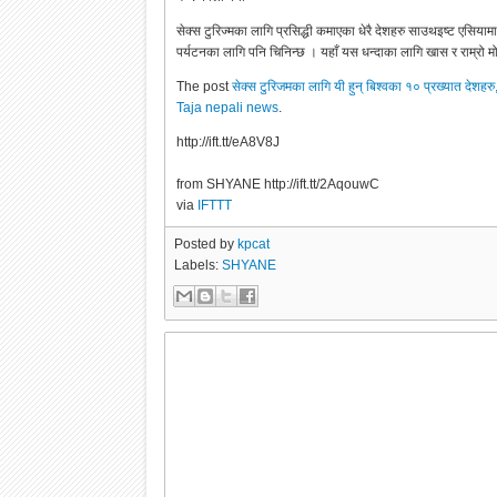
सेक्स टुरिज्मका लागि प्रसिद्धी कमाएका धेरै देशहरु साउथइष्ट एसिय
पर्यटनका लागि पनि चिनिन्छ । यहाँ यस धन्दाका लागि खास र राम्रो 
The post
सेक्स टुरिजमका लागि यी हुन् बिश्वका १० प्रख्यात देशहरु
Taja nepali news
.
http://ift.tt/eA8V8J
from SHYANE http://ift.tt/2AqouwC
via
IFTTT
Posted by
kpcat
Labels:
SHYANE