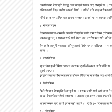
कम्बोडियामा बेश्यावृति विरुद्ध कडा कानुनी नियम लागु गरिएको छ । ता
इतिहासलाई लिएर चर्चामा आएको थियो । अहिले पनि चाइल्ड सेक्सलाई 
गरिबीका कारण अभिभावक आफ्ना सन्तानलाई स्वंयम यस कामका लागि प्
७. नेदरल्याण्ड्स
नेदरल्याण्ड्सका आम्सर्डम आफ्नो सौन्दर्यका लागि कम र सेक्स टुरिज्मक
उपलब्ध हुन्छन् । यसका साथै यहाँ सेक्स सप, स्ट्रीप क्बल पनि उतिक
वेश्यावृति कानुनी भएकाले यहाँ सुरक्षाको विशेष ख्याल राखिन्छ । यस
सक्छ ।
८. इण्डोनेशिया
सुन्दर देश इण्डोनेशिया चाइल्ड सेक्सका ट्राफिकिङका लागि चर्चित 
घुइचो लाग्छ ।
इण्डोनेशियाका यौनकर्मीहरुलाई सोसल मिडियामा मोलतोल गरेर अर्को दे
९. फिलिपिन्स
फिलिपिन्समा वेश्वावृति गैरकानुनी छ । यसका लागि यहाँ कयौ कडा निय
लाख यौनकर्मीहरु रहेको बताइन्छ । जसका ग्राहकहरु ज्यादा इष्ट एसिय
आश्चर्यजनक कुरा त यो छ कि यहाँ आउने ४० देखि ६० प्रतिशत मानिस 
१०. कोलम्बिया