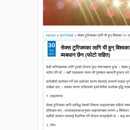
Home
»
SHYANE
»
सेक्स टुरिजमका लागि यी हुन् बिश्वका १० प्
30
सेक्स टुरिजमका लागि यी हुन् बिश्वका
Nov
ब्यबधान छैन (फोटो सहित)
2017
केही मानिसहरुका लागि टुरको योजना फुल रोमान्चकता हुन्छ । सेक्स टुर
स्रोत पनि हो । जहाँ ग्राहकका रुपमा धेरै पुरुषहरु सहभागी हुन्छन् भन
करोडौंको कारोबार गर्ने यस उधोगका कारण देशलाई अत्यन्तै फाइदा पुग्न
राखेका छन् । जसका कारण उनीहरुको इकोनोमीमा उल्लेख्य वृद्धि भएको 
१. थाइल्याण्ड
सेक्स टुरिज्मका लागि प्रसिद्ध देशको लिष्टमा थाइल्याण्डमा पहिलो न
एरियाहरु छन् ।तथ्यांकहरुकाअनुसार थाइल्याण्डमा लगभग ३ मिलियन सेक्
यहाँको सरकार यसलाई वैधानिक गर्ने योजना बनाइरहेको छ । थाइ कल
२. स्पेन