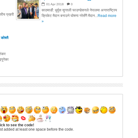
01
Apr
2018
0
काठमाडौं: धुर्मुस सुन्तली फाउण्डेसनले नेपालमा अन्तराष्ट्रिय
रीय प्रहरी
क्रिकेट मैदान बनाउने घोषणा गरेसँगै मैदान...
Read more
»
 कोषमै
ाशंकर
पुगेका
ick to see the code!
st added at least one space before the code.