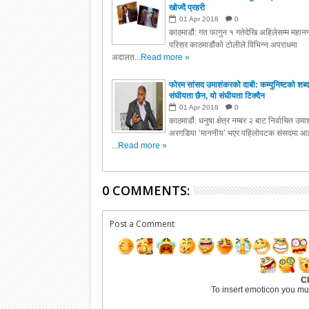
खोज्दै प्रहरी
01
Apr
2018
0
काठमाडौं: गत फागुन १ गतेदेखि अहिलेसम्म महानग
परिसर काठमाडौंको टोलीले विभिन्न अपराधमा
अदालत...
Read more »
फोरम सांसद उमाशंकरको दाबी: कम्युनिष्टको शब्द
संघीयता छैन, यो संघीयता टिक्दैन
01
Apr
2018
0
काठमाडौं: धनुषा क्षेत्र नम्बर २ बाट निर्वाचित उम
अरगडिया ‘माननीय’ भएर पहिलोपटक संसदमा आइ
...
Read more »
0 COMMENTS:
Post a Comment
Cl
To insert emoticon you mu