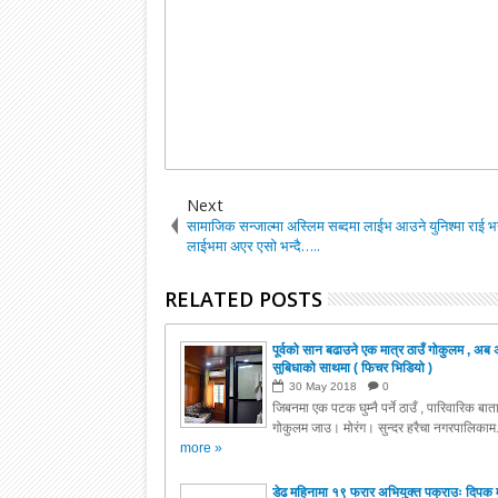
Next
सामाजिक सन्जाल्मा अस्लिम सब्दमा लाईभ आउने युनिश्मा राई भर्
लाईभमा अएर एसो भन्दै…..
RELATED POSTS
पूर्वको सान बढाउने एक मात्र ठाउँ गोकुलम , अब 
सुबिधाको साथमा ( फिचर भिडियो )
30
May
2018
0
जिबनमा एक पटक घुम्नै पर्ने ठाउँ , पारिवारिक बा
गोकुलम जाउ। मोरंग। सुन्दर हरैचा नगरपालिकाम.
more »
डेढ महिनामा १९ फरार अभियुक्त पक्राउः दिपक 