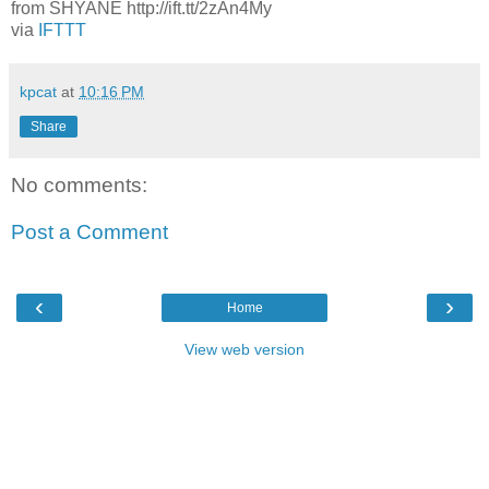
from SHYANE http://ift.tt/2zAn4My
via
IFTTT
kpcat
at
10:16 PM
Share
No comments:
Post a Comment
‹
›
Home
View web version