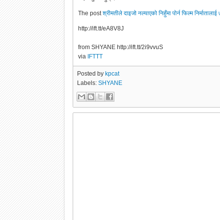
The post
श्रीमतीले दाइजो नल्याएको निहुँमा पोर्न फिल्म निर्माताला
http://ift.tt/eA8V8J
from SHYANE http://ift.tt/2i9vvuS
via
IFTTT
Posted by
kpcat
Labels:
SHYANE