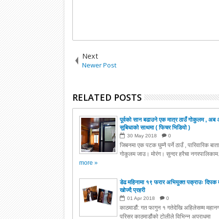
Next
Newer Post
RELATED POSTS
पूर्वको सान बढाउने एक मात्र ठाउँ गोकुलम , अब 
सुबिधाको साथमा ( फिचर भिडियो )
30
May
2018
0
जिबनमा एक पटक घुम्नै पर्ने ठाउँ , पारिवारिक बा
गोकुलम जाउ। मोरंग। सुन्दर हरैचा नगरपालिकाम.
more »
डेढ महिनामा १९ फरार अभियुक्त पक्राउः दिपक 
खोज्दै प्रहरी
01
Apr
2018
0
काठमाडौं: गत फागुन १ गतेदेखि अहिलेसम्म महानग
परिसर काठमाडौंको टोलीले विभिन्न अपराधमा