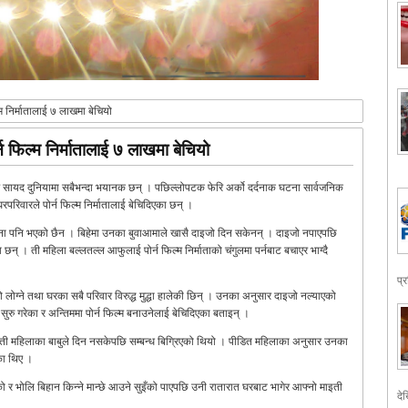
्म निर्मातालाई ७ लाखमा बेचियो
्न फिल्म निर्मातालाई ७ लाखमा बेचियो
चार सायद दुनियामा सबैभन्दा भयानक छन् । पछिल्लोपटक फेरि अर्को दर्दनाक घटना सार्वजनिक
रिवारले पोर्न फिल्म निर्मातालाई बेचिदिएका छन् ।
ना पनि भएको छैन । बिहेमा उनका बुवाआमाले खासै दाइजो दिन सकेनन् । दाइजो नपाएपछि
 छन् । ती महिला बल्लतल्ल आफुलाई पोर्न फिल्म निर्माताको चंगुलमा पर्नबाट बचाएर भाग्दै
प्
ोग्ने तथा घरका सबै परिवार विरुद्ध मुद्धा हालेकी छिन् । उनका अनुसार दाइजो नल्याएको
 सुरु गरेका र अन्तिममा पोर्न फिल्म बनाउनेलाई बेचिदिएका बताइन् ।
तर ती महिलाका बाबुले दिन नसकेपछि सम्बन्ध बिगि्रएको थियो । पीडित महिलाका अनुसार उनका
का थिए ।
र भोलि बिहान किन्ने मान्छे आउने सुइँको पाएपछि उनी रातारात घरबाट भागेर आफ्नो माइती
देख