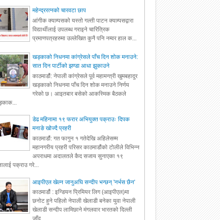
महेन्द्ररत्नको चारवटा छाप
आंगीक क्याम्पसको यस्तो गल्ती पाटन क्याम्पसद्वारा
विद्यार्थीलाई उपलब्ध गराइने चारित्रिक
प्रमाणपत्रहरुमा उल्लेखित कुनै पनि नम्वर हाल क...
खड्काको निधनमा कांग्रेसले पाँच दिन शोक मनाउने:
सात दिन पार्टीको झण्डा आधा झुकाउने
काठमाडौं: नेपाली कांग्रेसले पूर्व महामन्त्री खुमबहादुर
खड्काको निधनमा पाँच दिन शोक मनाउने निर्णय
गरेको छ। आइतबार बसेको आकस्मिक बैठकले
्काक...
डेढ महिनामा १९ फरार अभियुक्त पक्राउः दिपक
मनाङे खोज्दै प्रहरी
काठमाडौं: गत फागुन १ गतेदेखि अहिलेसम्म
महानगरीय प्रहरी परिसर काठमाडौंको टोलीले विभिन्न
अपराधमा अदालतले कैद सजाय सुनाएका १९
ालाई पक्राउ गरे...
आइपीएल खेल्न जानुअघि सन्दीप भन्छन् 'नर्भस छैन'
काठमाडौं : इन्डियन प्रिमियर लिग (आइपीएल)मा
छनोट हुने पहिलो नेपाली खेलाडी बनेका युवा नेपाली
खेलाडी सन्दीप लामिछाने मंगलवार भारतको दिल्ली
जाँद...