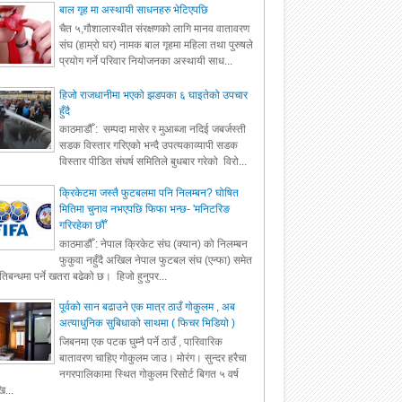
बाल गृह मा अस्थायी साधनहरु भेटिएपछि
चैत ५,गौशालास्थीत संरक्षणको लागि मानव वातावरण
संघ (हाम्रो घर) नामक बाल गृहमा महिला तथा पुरुषले
प्रयोग गर्ने परिवार नियोजनका अस्थायी साध...
हिजो राजधानीमा भएको झडपका ६ घाइतेको उपचार
हुँदै
काठमाडौँ : सम्पदा मासेर र मुआब्जा नदिई जबर्जस्ती
सडक विस्तार गरिएको भन्दै उपत्यकाव्यापी सडक
विस्तार पीडित संघर्ष समितिले बुधबार गरेको विरो...
क्रिकेटमा जस्तै फुटबलमा पनि निलम्बन? घोषित
मितिमा चुनाव नभएपछि फिफा भन्छ- 'मनिटरिङ
गरिरहेका छौँ'
काठमाडौँ : नेपाल क्रिकेट संघ (क्यान) को निलम्बन
फुकुवा नहुँदै अखिल नेपाल फुटबल संघ (एन्फा) समेत
रतिबन्धमा पर्ने खतरा बढेको छ। हिजो हुनुपर...
पूर्वको सान बढाउने एक मात्र ठाउँ गोकुलम , अब
अत्याधुनिक सुबिधाको साथमा ( फिचर भिडियो )
जिबनमा एक पटक घुम्नै पर्ने ठाउँ , पारिवारिक
बातावरण चाहिए गोकुलम जाउ। मोरंग। सुन्दर हरैचा
नगरपालिकामा स्थित गोकुलम रिसोर्ट बिगत ५ वर्ष
ि...