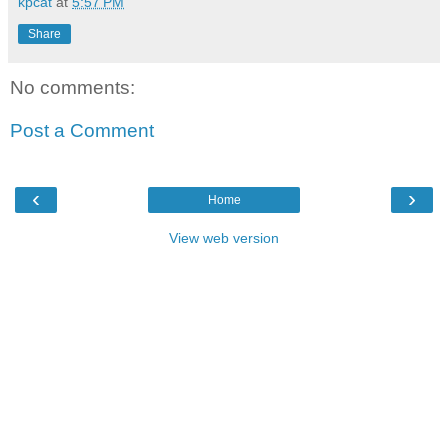
kpcat
at
5:57 PM
Share
No comments:
Post a Comment
‹
›
Home
View web version