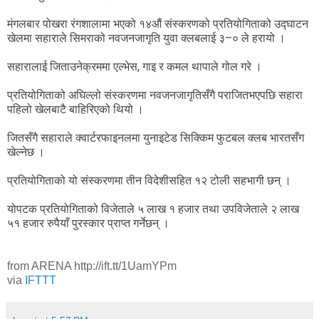
मंगलबार पोखरा रंगशालामा भएको १४औं संस्करणको प्रतियोगिताको उद्घाटन
खेलमा सहाराले सिमराको नवजनजागृति युवा क्लबलाई ३–० ले हरायो ।
सहारालाई जिताउनेक्रममा एल्भेस, गाइ र कमल थापाले गोल गरे ।
प्रतियोगिताको अघिल्लो संस्करणमा नवजनजागृतिसँगै पराजित
भएपछि सहारा
पहिलो खेलबाटै बाहिरिएको थियो ।
जितसँगै सहाराले क्वार्टरफाइनलमा युनाइटेड सिक्किम फुटबल क्लब भारतसँग
खेल्नेछ ।
प्रतियोगिताको यो संस्करणमा तीन विदेशीसहित १२ टोली सहभागी छन् ।
योपटक प्रतियोगिताको विजेताले ५ लाख १ हजार तथा उपविजेताले २ लाख
५१ हजार रुपैयाँ पुरस्कार प्राप्त गर्नेछन् ।
from ARENA http://ift.tt/1UamYPm
via
IFTTT