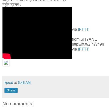
हेर्नुस ट्रेलर :
via
IFTTT
from SHYANE
http://ift.tt/2inWn9h
via
IFTTT
kpcat
at
6:48 AM
Share
No comments: