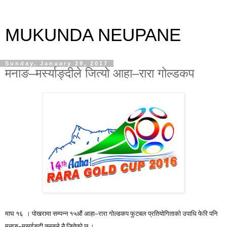
MUKUNDA NEUPANE
Sunday, January 29, 2017
मनाङ–मर्स्याङ्दीले जित्यो आहा–रारा गोल्डकप
माघ १६ । पोखरामा सम्पन्न १५औं आहा–रारा गोल्डकप फुटबल प्रतियोगिताको उपाधि फेरि पनि
मनाङ–मर्स्याङ्दी क्लबले नै जितेको छ ।