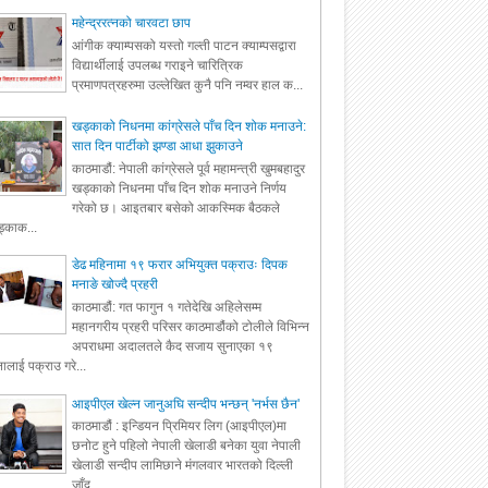
महेन्द्ररत्नको चारवटा छाप
आंगीक क्याम्पसको यस्तो गल्ती पाटन क्याम्पसद्वारा
विद्यार्थीलाई उपलब्ध गराइने चारित्रिक
प्रमाणपत्रहरुमा उल्लेखित कुनै पनि नम्वर हाल क...
खड्काको निधनमा कांग्रेसले पाँच दिन शोक मनाउने:
सात दिन पार्टीको झण्डा आधा झुकाउने
काठमाडौं: नेपाली कांग्रेसले पूर्व महामन्त्री खुमबहादुर
खड्काको निधनमा पाँच दिन शोक मनाउने निर्णय
गरेको छ। आइतबार बसेको आकस्मिक बैठकले
्काक...
डेढ महिनामा १९ फरार अभियुक्त पक्राउः दिपक
मनाङे खोज्दै प्रहरी
काठमाडौं: गत फागुन १ गतेदेखि अहिलेसम्म
महानगरीय प्रहरी परिसर काठमाडौंको टोलीले विभिन्न
अपराधमा अदालतले कैद सजाय सुनाएका १९
ालाई पक्राउ गरे...
आइपीएल खेल्न जानुअघि सन्दीप भन्छन् 'नर्भस छैन'
काठमाडौं : इन्डियन प्रिमियर लिग (आइपीएल)मा
छनोट हुने पहिलो नेपाली खेलाडी बनेका युवा नेपाली
खेलाडी सन्दीप लामिछाने मंगलवार भारतको दिल्ली
जाँद...