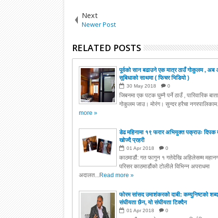
Next
Newer Post
RELATED POSTS
पूर्वको सान बढाउने एक मात्र ठाउँ गोकुलम , अब 
सुबिधाको साथमा ( फिचर भिडियो )
30
May
2018
0
जिबनमा एक पटक घुम्नै पर्ने ठाउँ , पारिवारिक बा
गोकुलम जाउ। मोरंग। सुन्दर हरैचा नगरपालिकाम.
more »
डेढ महिनामा १९ फरार अभियुक्त पक्राउः दिपक 
खोज्दै प्रहरी
01
Apr
2018
0
काठमाडौं: गत फागुन १ गतेदेखि अहिलेसम्म महानग
परिसर काठमाडौंको टोलीले विभिन्न अपराधमा
अदालत...
Read more »
फोरम सांसद उमाशंकरको दाबी: कम्युनिष्टको शब्द
संघीयता छैन, यो संघीयता टिक्दैन
01
Apr
2018
0