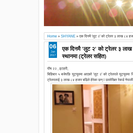
Home
»
SHYANE
»
एक दिनमै 'लुट २' को ट्रेलर ३ लाख ८४ हजार ब
06
एक दिनमै 'लुट २' को ट्रेलर ३ लाख ८४ 
Jan
स्थानमा (ट्रेलर सहित)
2017
पौष २२ , इटहरी,
बिहिबार ५ बजेपछि युट्युवमा आएको 'लुट २' को ट्रेलरले युट्युवमा क
ट्रेलरलाई ३ लाख ८४ हजार बढिले हेरेका छन् l उल्लेखित रेकर्ड नेपाली 