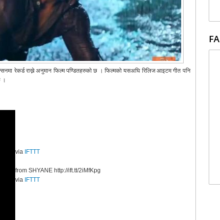
FA
ेक्सनमा रेकर्ड राख्ने अनुमान फिल्म पण्डितहरुको छ । फिल्मको यसअघि रिलिज आइटम गीत पनि
छ ।
via
IFTTT
from SHYANE http://ift.tt/2iMfKpg
via
IFTTT