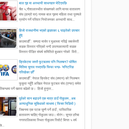
बाल गृह मा अस्थायी साधनहरु भेटिएपछि
चैत ५,गौशालास्थीत संरक्षणको लागि मानव वातावरण
संघ (हाम्रो घर) नामक बाल गृहमा महिला तथा पुरुषले
प्रयोग गर्ने परिवार नियोजनका अस्थायी साध...
हिजो राजधानीमा भएको झडपका ६ घाइतेको उपचार
हुँदै
काठमाडौँ : सम्पदा मासेर र मुआब्जा नदिई जबर्जस्ती
सडक विस्तार गरिएको भन्दै उपत्यकाव्यापी सडक
विस्तार पीडित संघर्ष समितिले बुधबार गरेको विरो...
क्रिकेटमा जस्तै फुटबलमा पनि निलम्बन? घोषित
मितिमा चुनाव नभएपछि फिफा भन्छ- 'मनिटरिङ
गरिरहेका छौँ'
काठमाडौँ : नेपाल क्रिकेट संघ (क्यान) को निलम्बन
फुकुवा नहुँदै अखिल नेपाल फुटबल संघ (एन्फा) समेत
रतिबन्धमा पर्ने खतरा बढेको छ। हिजो हुनुपर...
पूर्वको सान बढाउने एक मात्र ठाउँ गोकुलम , अब
अत्याधुनिक सुबिधाको साथमा ( फिचर भिडियो )
जिबनमा एक पटक घुम्नै पर्ने ठाउँ , पारिवारिक
बातावरण चाहिए गोकुलम जाउ। मोरंग। सुन्दर हरैचा
नगरपालिकामा स्थित गोकुलम रिसोर्ट बिगत ५ वर्ष
ि...