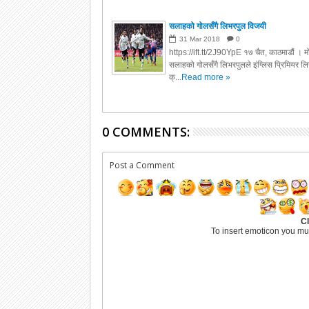
सलाहको गोलसँगै लिभरपुल विजयी
31
Mar
2018
0
https://ift.tt/2J90YpE १७ चैत, काठमाडौं । म
सलाहको गोलसँगै लिभरपुलले इंग्लिस पि्रमियर ल
क्...
Read more »
0 COMMENTS:
Post a Comment
Cl
To insert emoticon you mu