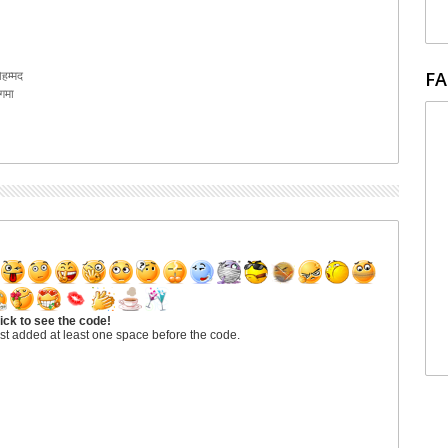
FA
ोहम्मद
िगमा
ick to see the code!
st added at least one space before the code.