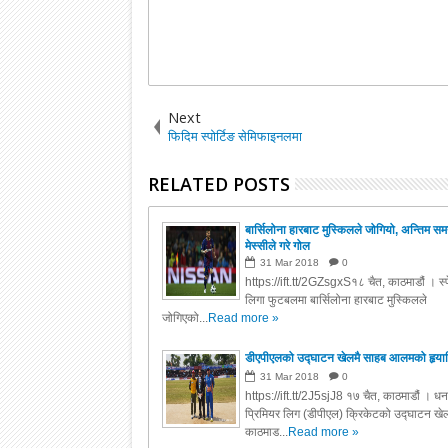
Next
फिदिम स्पोर्टिङ सेमिफाइनलमा
RELATED POSTS
बार्सिलोना हारबाट मुस्किलले जोगियो, अन्तिम स
मेस्सीले गरे गोल
31
Mar
2018
0
https://ift.tt/2GZsgxS१८ चैत, काठमाडौं । स्
लिगा फुटबलमा बार्सिलोना हारबाट मुस्किलले
जोगिएको...
Read more »
डीएपीएलको उद्घाटन खेलमै साहब आलमको हृया
31
Mar
2018
0
https://ift.tt/2J5sjJ8 १७ चैत, काठमाडौं । ध
प्रिमियर लिग (डीपीएल) क्रिकेटको उद्घाटन खेल
काठमाड...
Read more »