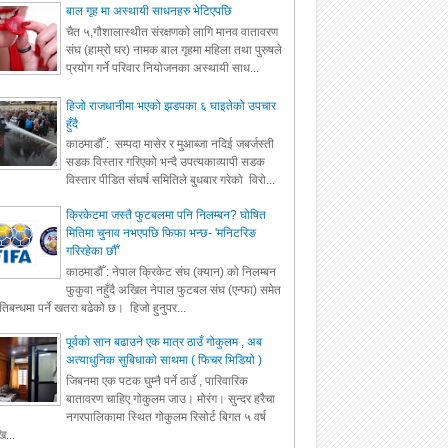
बाल गृह मा अस्थायी साधनहरु भेटिएपछि
चैत ५,गौशालास्थीत संरक्षणको लागि मानव वातावरण
संघ (हाम्रो घर) नामक बाल गृहमा महिला तथा पुरुषले
प्रयोग गर्ने परिवार नियोजनका अस्थायी साध...
हिजो राजधानीमा भएको झडपका ६ घाइतेको उपचार
हुँदै
काठमाडौँ : सम्पदा मासेर र मुआब्जा नदिई जबर्जस्ती
सडक विस्तार गरिएको भन्दै उपत्यकाव्यापी सडक
विस्तार पीडित संघर्ष समितिले बुधबार गरेको विरो...
क्रिकेटमा जस्तै फुटबलमा पनि निलम्बन? घोषित
मितिमा चुनाव नभएपछि फिफा भन्छ- 'मनिटरिङ
गरिरहेका छौँ'
काठमाडौँ : नेपाल क्रिकेट संघ (क्यान) को निलम्बन
फुकुवा नहुँदै अखिल नेपाल फुटबल संघ (एन्फा) समेत
रतिबन्धमा पर्ने खतरा बढेको छ। हिजो हुनुपर...
पूर्वको सान बढाउने एक मात्र ठाउँ गोकुलम , अब
अत्याधुनिक सुबिधाको साथमा ( फिचर भिडियो )
जिबनमा एक पटक घुम्नै पर्ने ठाउँ , पारिवारिक
बातावरण चाहिए गोकुलम जाउ। मोरंग। सुन्दर हरैचा
नगरपालिकामा स्थित गोकुलम रिसोर्ट बिगत ५ वर्ष
ि...