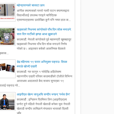
महेन्द्ररत्नको चारवटा छाप
आंगीक क्याम्पसको यस्तो गल्ती पाटन क्याम्पसद्वारा
विद्यार्थीलाई उपलब्ध गराइने चारित्रिक
प्रमाणपत्रहरुमा उल्लेखित कुनै पनि नम्वर हाल क...
खड्काको निधनमा कांग्रेसले पाँच दिन शोक मनाउने:
सात दिन पार्टीको झण्डा आधा झुकाउने
काठमाडौं: नेपाली कांग्रेसले पूर्व महामन्त्री खुमबहादुर
खड्काको निधनमा पाँच दिन शोक मनाउने निर्णय
गरेको छ। आइतबार बसेको आकस्मिक बैठकले
्काक...
डेढ महिनामा १९ फरार अभियुक्त पक्राउः दिपक
मनाङे खोज्दै प्रहरी
काठमाडौं: गत फागुन १ गतेदेखि अहिलेसम्म
महानगरीय प्रहरी परिसर काठमाडौंको टोलीले विभिन्न
अपराधमा अदालतले कैद सजाय सुनाएका १९
ालाई पक्राउ गरे...
आइपीएल खेल्न जानुअघि सन्दीप भन्छन् 'नर्भस छैन'
काठमाडौं : इन्डियन प्रिमियर लिग (आइपीएल)मा
छनोट हुने पहिलो नेपाली खेलाडी बनेका युवा नेपाली
खेलाडी सन्दीप लामिछाने मंगलवार भारतको दिल्ली
जाँद...