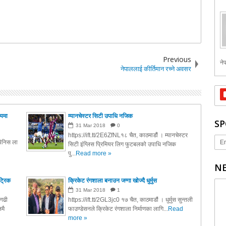
Previous
नेप
नेपाललाई कीर्तिमान रच्ने अवसर
मयमा
म्यानचेस्टर सिटी उपाधि नजिक
SP
31
Mar
2018
0
https://ift.tt/2E6ZfNL१८ चैत, काठमाडौं । म्यानचेस्टर
Er
पेनिस ला
सिटी इंग्लिस प्रिमियर लिग फुटबलको उपाधि नजिक
पु...
Read more »
NE
ट्रिक
क्रिकेट रंगशाला बनाउन जग्गा खोज्दै धुर्मुस
31
Mar
2018
1
नगढी
https://ift.tt/2GL3jc0 १७ चैत, काठमाडौं । धुर्मुस सुन्तली
मै
फाउण्डेसनले क्रिकेट रंगशाला निर्माणका लागि...
Read
more »