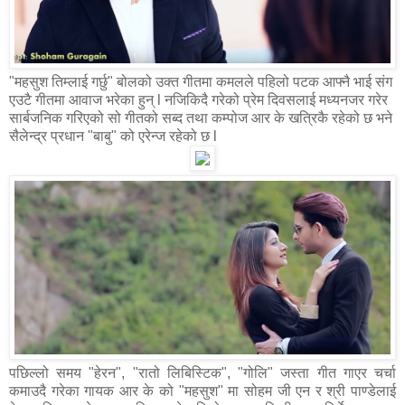
"महसुश तिम्लाई गर्छु" बोलको उक्त गीतमा कमलले पहिलो पटक आफ्नै भाई संग
एउटै गीतमा आवाज भरेका हुन् l नजिकिदै गरेको प्रेम दिवसलाई मध्यनजर गरेर
सार्बजनिक गरिएको सो गीतको सब्द तथा कम्पोज आर के खत्रिकै रहेको छ भने
सैलेन्द्र प्रधान "बाबु" को एरेन्ज रहेको छ l
पछिल्लो समय "हेरन", "रातो लिबिस्टिक", "गोलि" जस्ता गीत गाएर चर्चा
कमाउदै गरेका गायक आर के को "महसुश" मा सोहम जी एन र श्री पाण्डेलाई