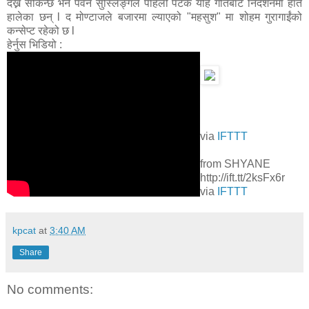
देख्न सकिन्छ भने पवन सुस्लिङ्गले पहिलो पटक यहि गीतबाट निर्देशनमा हात
हालेका छन् l द मोण्टाजले बजारमा ल्याएको "महसुश" मा शोहम गुरागाईंको
कन्सेप्ट रहेको छ l
हेर्नुस भिडियो :
via
IFTTT
from SHYANE
http://ift.tt/2ksFx6r
via
IFTTT
kpcat
at
3:40 AM
Share
No comments: