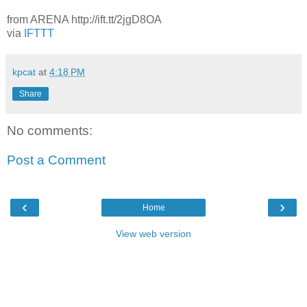
from ARENA http://ift.tt/2jgD8OA
via
IFTTT
kpcat
at
4:18 PM
Share
No comments:
Post a Comment
‹
›
Home
View web version