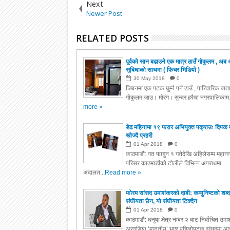
Next
Newer Post
RELATED POSTS
पूर्वको सान बढाउने एक मात्र ठाउँ गोकुलम , अब 
सुबिधाको साथमा ( फिचर भिडियो )
30
May
2018
0
जिबनमा एक पटक घुम्नै पर्ने ठाउँ , पारिवारिक बा
गोकुलम जाउ। मोरंग। सुन्दर हरैचा नगरपालिकाम.
more »
डेढ महिनामा १९ फरार अभियुक्त पक्राउः दिपक 
खोज्दै प्रहरी
01
Apr
2018
0
काठमाडौं: गत फागुन १ गतेदेखि अहिलेसम्म महानग
परिसर काठमाडौंको टोलीले विभिन्न अपराधमा
अदालत...
Read more »
फोरम सांसद उमाशंकरको दाबी: कम्युनिष्टको शब्द
संघीयता छैन, यो संघीयता टिक्दैन
01
Apr
2018
0
काठमाडौं: धनुषा क्षेत्र नम्बर २ बाट निर्वाचित उम
अरगडिया ‘माननीय’ भएर पहिलोपटक संसदमा आइ