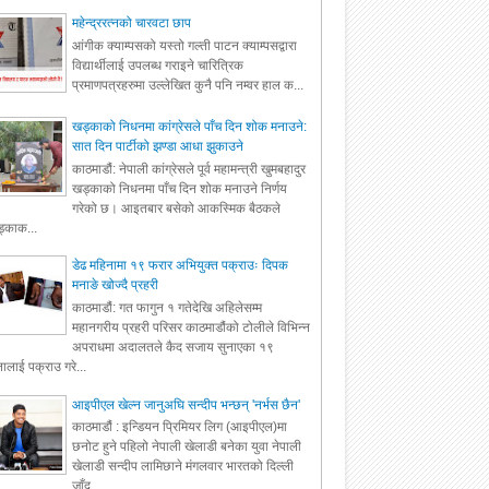
महेन्द्ररत्नको चारवटा छाप
आंगीक क्याम्पसको यस्तो गल्ती पाटन क्याम्पसद्वारा
विद्यार्थीलाई उपलब्ध गराइने चारित्रिक
प्रमाणपत्रहरुमा उल्लेखित कुनै पनि नम्वर हाल क...
खड्काको निधनमा कांग्रेसले पाँच दिन शोक मनाउने:
सात दिन पार्टीको झण्डा आधा झुकाउने
काठमाडौं: नेपाली कांग्रेसले पूर्व महामन्त्री खुमबहादुर
खड्काको निधनमा पाँच दिन शोक मनाउने निर्णय
गरेको छ। आइतबार बसेको आकस्मिक बैठकले
्काक...
डेढ महिनामा १९ फरार अभियुक्त पक्राउः दिपक
मनाङे खोज्दै प्रहरी
काठमाडौं: गत फागुन १ गतेदेखि अहिलेसम्म
महानगरीय प्रहरी परिसर काठमाडौंको टोलीले विभिन्न
अपराधमा अदालतले कैद सजाय सुनाएका १९
ालाई पक्राउ गरे...
आइपीएल खेल्न जानुअघि सन्दीप भन्छन् 'नर्भस छैन'
काठमाडौं : इन्डियन प्रिमियर लिग (आइपीएल)मा
छनोट हुने पहिलो नेपाली खेलाडी बनेका युवा नेपाली
खेलाडी सन्दीप लामिछाने मंगलवार भारतको दिल्ली
जाँद...