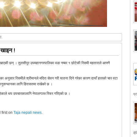
!
ु खाइन !
 खाएकी छन् । तुलसीपुर उपमहानगरपालिका वडा नम्बर १ छोटेकी रिसमी महताराले आफ्नै
ा अनुसार रिसमीले श्रीमानले मदिरा सेवन गरी यातना दिने गरेका कारण दायाँ हातको चार वटा
अनुसन्धानका लागि हिरासतमा राखेको छ ।
भीर रहेकाले थप उपचारकालागि नेपालगञ्ज रिफर गरिएको छ ।
प्
first on
Taja nepali news
.
देख