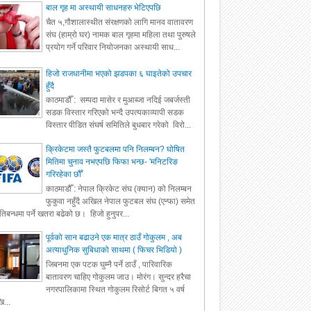
बाल गृह मा अस्थायी साधनहरु भेटिएपछि
चैत ५,गौशालास्थीत संरक्षणको लागि मानव वातावरण
संघ (हाम्रो घर) नामक बाल गृहमा महिला तथा पुरुषले
प्रयोग गर्ने परिवार नियोजनका अस्थायी साध...
हिजो राजधानीमा भएको झडपका ६ घाइतेको उपचार
हुँदै
काठमाडौँ : सम्पदा मासेर र मुआब्जा नदिई जबर्जस्ती
सडक विस्तार गरिएको भन्दै उपत्यकाव्यापी सडक
विस्तार पीडित संघर्ष समितिले बुधबार गरेको विरो...
क्रिकेटमा जस्तै फुटबलमा पनि निलम्बन? घोषित
मितिमा चुनाव नभएपछि फिफा भन्छ- 'मनिटरिङ
गरिरहेका छौँ'
काठमाडौँ : नेपाल क्रिकेट संघ (क्यान) को निलम्बन
फुकुवा नहुँदै अखिल नेपाल फुटबल संघ (एन्फा) समेत
रतिबन्धमा पर्ने खतरा बढेको छ। हिजो हुनुपर...
पूर्वको सान बढाउने एक मात्र ठाउँ गोकुलम , अब
अत्याधुनिक सुबिधाको साथमा ( फिचर भिडियो )
जिबनमा एक पटक घुम्नै पर्ने ठाउँ , पारिवारिक
बातावरण चाहिए गोकुलम जाउ। मोरंग। सुन्दर हरैचा
नगरपालिकामा स्थित गोकुलम रिसोर्ट बिगत ५ वर्ष
ि...