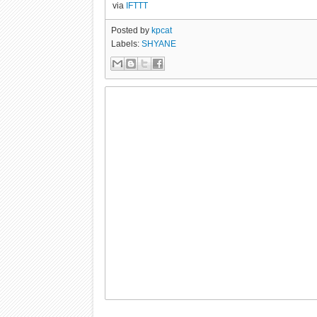
via
IFTTT
Posted by
kpcat
Labels:
SHYANE