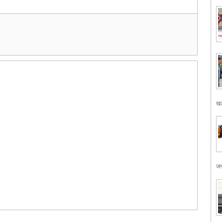
खड
जन