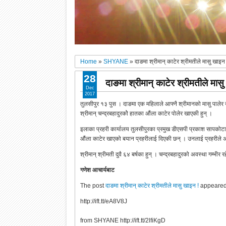
Home
»
SHYANE
»
दाङमा श्रीमान् काटेर श्रीमतीले मासु खाइन 
28
दाङमा श्रीमान् काटेर श्रीमतीले मास
Dec
2017
तुलसीपुर १३ पुस । दाङमा एक महिलाले आफ्नै श्रीमानको मासु पालेर
श्रीमान् चन्द्रबहादुरकोे हातका औंला काटेर पोलेर खाएकी हुन् ।
इलाका प्रहरी कार्यालय तुलसीपुरका प्रमुख डीएसपी प्रकाश सापकोटाक
औंला काटेर खाएको बयान प्रहरीलाई दिएकी छन् । उनलाई प्रहरीले 
श्रीमान् श्रीमती दुवै ६४ बर्षका हुन् । चन्द्रबहादुरको अवस्था गम्
गणेश आचार्यबाट
The post
दाङमा श्रीमान् काटेर श्रीमतीले मासु खाइन !
appeared 
http://ift.tt/eA8V8J
from SHYANE http://ift.tt/2lfiKgD