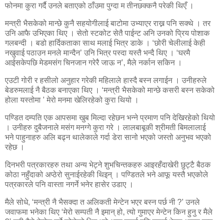
फोनमा कुरा गर्दै उनले बताएको ठाँउमा पुग्दा म तीनछक्कनै परेकी थिएँ ।
मन्त्री भैसकेको मान्छे कुनै सहयोगीलाई बाटोमा उभ्याएर राख्न पनि सक्थे । तर
उनि आफै उभिएका थिए । सेतो स्टकोट सेतै पाईन्ट अनि उनको प्रिय पोशाक
गलबन्दी । बडो हार्दिकताका साथ मलाई भित्र डाके । ‘छोरी चेलीलाई केही
नखुवाई पठाउन मनले मान्दैन’ उनि भित्र पस्दा यस्तै भन्दै थिए । ‘घरमै
आईसकेपछि मेडमसंग चिनजान गरेरै जाऊ न’, मैले नर्कान सकिन ।
एउटी गोरी र हसीलो अनुहार गरेकी महिलाले हास्दै बस्न लगाईन । उनीहरुले
बेडरुमलाई नै बैठक बनाएका थिए । ‘मन्त्री भैसकेको मान्छे कसरी बस्न सकेको
होला यस्तोमा ’ मेरो मनमा खेलिरहेको कुरा थियो ।
पण्डित दम्पति एक आपसमा खुब मिल्दा रहेछन भन्ने प्रमाण पनि देखिरहेको थियो
। उनीहरु दुबैजनाले मसंग मनग्गे कुरा गरे । लालबाबूकी श्रीमती बिमलालाई
भने पाहुनाहरु अलि बढ्न थालेकाले गर्दा डेरा सानो भएको जस्तो अनुभव भएको
रहेछ ।
दिनभरी पत्रकारहरु तथा अन्य भेट्ने शुभचिन्तकहरु आइरहँदाखेरी छुट्टै बैठक
कोठा नहुँदाको अप्ठेरो सुनाईरहेकी थिइन् । पण्डितले भने आफू यस्तै भएकोले
पत्रकारले पनि वास्ता नगर्ने भनेर हासेर उडाए ।
मैले सोधे, ‘मन्त्री नै भैसक्दा त अलिकती मेन्टेन भएर बस्न पर्छ नी ?’ उनले
जवाफमा भनेका थिए ‘मेरो सम्पती नै इमान् हो, त्यो गुमाएर मेन्टेन किन हुनु र मैले