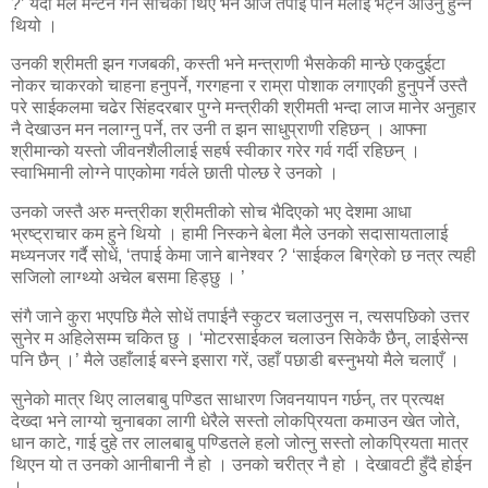
?’ यदी मैले मेन्टेन गर्ने सोचेको थिए भने आज तपाई पनि मलाई भेट्न आउनु हुन्न
थियो ।
उनकी श्रीमती झन गजबकी, कस्ती भने मन्त्राणी भैसकेकी मान्छे एकदुईटा
नोकर चाकरको चाहना हनुपर्ने, गरगहना र राम्रा पोशाक लगाएकी हुनुपर्ने उस्तै
परे साईकलमा चढेर सिंहदरबार पुग्ने मन्त्रीकी श्रीमती भन्दा लाज मानेर अनुहार
नै देखाउन मन नलाग्नु पर्ने, तर उनी त झन साधुप्राणी रहिछन् । आफ्ना
श्रीमान्को यस्तो जीवनशैलीलाई सहर्ष स्वीकार गरेर गर्व गर्दी रहिछन् ।
स्वाभिमानी लोग्ने पाएकोमा गर्वले छाती पोल्छ रे उनको ।
उनको जस्तै अरु मन्त्रीका श्रीमतीको सोच भैदिएको भए देशमा आधा
भ्रष्ट्राचार कम हुने थियो । हामी निस्कने बेला मैले उनको सदासायतालाई
मध्यनजर गर्दै सोधें, ‘तपाई केमा जाने बानेश्वर ? ‘साईकल बिग्रेको छ नत्र त्यही
सजिलो लाग्थ्यो अचेल बसमा हिड्छु । ’
संगै जाने कुरा भएपछि मैले सोधें तपाईनै स्कुटर चलाउनुस न, त्यसपछिको उत्तर
सुनेर म अहिलेसम्म चकित छु । ‘मोटरसाईकल चलाउन सिकेकै छैन्, लाईसेन्स
पनि छैन् ।’ मैले उहाँलाई बस्ने इसारा गरें, उहाँ पछाडी बस्नुभयो मैले चलाएँ ।
सुनेको मात्र थिए लालबाबु पण्डित साधारण जिवनयापन गर्छन्, तर प्रत्यक्ष
देख्दा भने लाग्यो चुनाबका लागी धेरैले सस्तो लोकप्रियता कमाउन खेत जोते,
धान काटे, गाई दुहे तर लालबाबु पण्डितले हलो जोत्नु सस्तो लोकप्रियता मात्र
थिएन यो त उनको आनीबानी नै हो । उनको चरीत्र नै हो । देखावटी हुँदै होईन
।