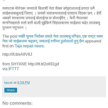
यसपटक मोरंगका जनताले बिलाशी नेता शेखर कोइरालालाई हराएर उनै
साईकलबाबुलाई जिताए । उनको सदासयातालाई प्रश्रय दिएका छन् । हेरौं
अबको सरकारमा उनलाई बोलाईन्छ वा बोलाईदैन् । फेरी नेपालका
माननियहरुले रातो बत्ती बाल्दै घुईकिने सिंहदरबारमा साईकल चढेर लालबाबु
पुग्लान नपुग्लान ।
The post
भर्खरै चुनाव जितेका एमाले नेता लालबाबु पण्डित, एक राष्ट्र भक्त
नेता जो साईकलमा चढ्छन्, जसलाई रत्तीभर ठुलोठालो हुनु छैन
appeared
first on
Taja nepali news
.
http://ift.tt/eA8V8J
from SHYANE http://ift.tt/2o691gd
via
IFTTT
kpcat
at
6:59 PM
Share
No comments: