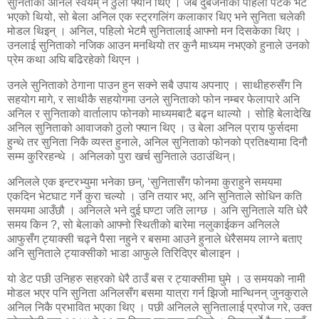
सुनिताको अनिल स्वयम् नै ठुलो फ्यान थिए । जब दुबैजनाको पहिलो पटक भेट
भएको थियो, सो बेला अनिल एक स्ट्रगलिंग कलाकार थिए भने सुनिता चलेकी
मोडल थिइन् । अनिल, पहिलो भेटमै सुनितालाई आफ्नो मन दिसकेका थिए ।
उनलाई सुनिताको नजिक आउन मनथियो तर कुनै माध्यम नभएको हुनाले उनको
प्रेम कथा अघि बढिरहेको थिएन ।
उनले सुनिताको ठेगाना पाउन हुन सक्ने सबै उपाय अपनाए । साथीहरुसँग नि
सहयोग मागे, र साथीकै सहयोगमा उनले सुनिताको फोन नम्बर फेलापारे अनि
अनिल र सुनिताको वार्तालाप फोनको माध्यमबाटै बढ्न थाल्यो । सोहि बेलादेखि
अनिल सुनिताको आवाजको ठुलो फ्यान थिए । उ बेला अनिल प्राय फुर्सदमा
हुन्थे तर सुनिता निकै व्यस्त हुनाले, अनिल सुनिताको फोनको प्रतिक्ष्यामा दिनौ
सम्म कुरिरहन्थे । अनिलको पुरा खर्च सुनिताले उठाउंथिन्।
अनिलले एक इन्टरभ्युमा भनेका छन्, ‘सुनितासँग फोनमा कुराहुने समयमा
एकदिन भेटघाट गर्ने कुरा चल्यो । उनि तयार भए, अनि सुनिताले सोधिन कति
समयमा आउँछौ । अनिलले भने दुई घण्टा जति लाग्छ । अनि सुनिताले यति धेरै
समय किन ?, सो बेलाको आफ्नो स्थितीको बारेमा नलुकाईकन अनिलले
आफुसँग ट्याक्सी चढ्ने पैसा नहुने र बसमा आउने हुनाले धेरैसमय लाग्ने बताए
अनि सुनिताले ट्याक्सीको भाडा आफुले तिरिदिएर बोलाइन ।
यो डेट पछी उनिहरु सहरको धेरै ठाउँ बस र ट्याक्सीमा घुमे । उ समयको नामी
मोडल भएर पनि सुनिता अनिलसँग बसमा यात्रा गर्न झिजो मान्थिनन् जुनकुराले
अनिल निकै प्रभावित भएका थिए । पछी अनिलले सुनितालाई प्रपोज गरे, उक्त