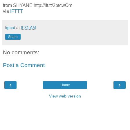
from SHYANE http://ift.tt/2ptcwOm
via
IFTTT
kpcat
at
8:31 AM
Share
No comments:
Post a Comment
‹
›
Home
View web version