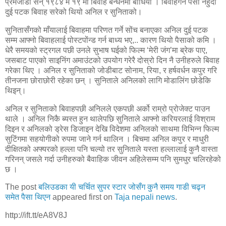
प्रेमजोडी सन् १९८४ मे १९ मा बिवाह बन्धनमा बाधियो । बिवाहगर्ने पैसा नहुदाँ
दुई पटक बिवाह सरेको थियो अनिल र सुनिताको।
सुनितासँगको माँयालाई बिवाहमा परिणत गर्ने सोंच बनाएका अनिल दुई पटक
सम्म आफ्नो बिवाहलाई पोस्टपोंन्ड गर्न बाध्य भए,.. कारण थियो पैसाको कमि ।
धेरै समयको स्ट्रगल पछी उनले सुभाष घईको फिल्म ‘मेरी जंग’मा ब्रेक पाए,
जसबाट पाएको साइनिंग अमाउंटको उपयोग गरेरै दोस्रो दिन नै उनीहरुले बिवाह
गरेका थिए । अनिल र सुनिताको जोडीबाट सोनाम, रिया, र हर्षवर्धन कपुर गरि
तीनजना छोराछोरी रहेका छन् । सुनिताले अनिलको लागि मोडालिंग छोडेकि
थिइन्।
अनिल र सुनिताको बिवाहपछी अनिलले एकपछी अर्को राम्रो प्रोजेक्ट पाउन
थाले । अनिल निकै ब्यस्त हुन थालेपछि सुनिताले आफ्नो करियरलाई विश्राम
दिइन र अनिलको ड्रेस डिजाइन देखि विदेशमा अनिलको साथमा विभिन्न फिल्म
सुटिंगमा सहयोगीको रुपमा जाने गर्न थालिन । बिचमा अनिल कपुर र माधुरी
दीक्षितको अफ्यरको हल्ला पनि चल्यो तर सुनिताले यस्ता हल्लालाई कुनै वास्ता
गरिनन् जसले गर्दा उनीहरुको बैवाहिक जीवन अहिलेसम्म पनि सुमधुर चलिरहेको
छ ।
The post
बलिउडका यी चर्चित सुपर स्टार जोसँग कुनै समय गाडी चढ्न
समेत पैसा थिएन
appeared first on
Taja nepali news
.
http://ift.tt/eA8V8J