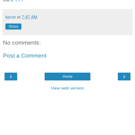
kpcat
at
7:47 AM
Share
No comments:
Post a Comment
‹
›
Home
View web version