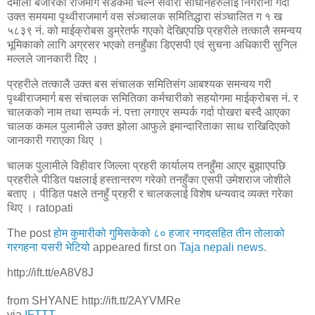
दमौली बजारको राजमार्ग सडकमा चल्ने सवारी साधानहरुलाई निगरानी गर्दा
उक्त समयमा पृथ्वीराजमार्ग वस संञ्चालक समितिद्धारा संञ्चालित ग १ ख
५८३९ नं. को माईक्रोबस डुम्रेतर्फ गएको देखिएपछि प्रहरीले तत्कालै समन्वय
भूमिकाको लागि अग्रसर भएको तनहुँका डिएसपी एवं सुचना अधिकारी सुनिल
मल्लले जानकारी दिए ।
प्रहरीले तत्कालै उक्त बस संचालक समितिसंग आबश्यक समन्वय गरी
पृथ्बीराजमार्ग बस संचालक समितिका कर्मचारीको सहयोगमा माईक्रोबस नं. र
चालकको नाम तथा सम्पर्क नं. पत्ता लगाएर सम्पर्क गर्दा पोखरा बस्दै आएका
चालक कमल पुलामीले उक्त झोला आफुले इमान्दारिताका साथ राखिदिएको
जानकारी गराएका थिए ।
चालक पुलामीले विहीवार जिल्ला प्रहरी कार्यालय तनहुँमा आएर बुझाएपछि
प्रहरीले पीडित पक्षलाई हस्तान्तरण गरेको तनहुँका एसपी उमेशराज जोशीले
बताए । पीडित पक्षले तनहुँ प्रहरी र चालकलाई विशेष धन्यवाद व्यक्त गरेका
थिए । ratopati
The post
होम कुमारीको गुमिसकेको ८० हजार नगदसहित तीन तोलाको
गरगहना यसरी भेटियो
appeared first on
Taja nepali news
.
http://ift.tt/eA8V8J
from SHYANE http://ift.tt/2AYVMRe
via
IFTTT