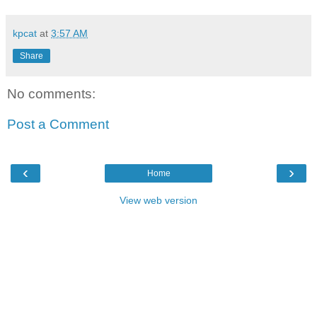
kpcat
at
3:57 AM
Share
No comments:
Post a Comment
‹
›
Home
View web version