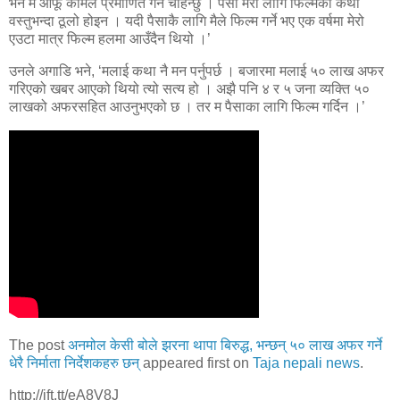
भने म आफू कामले प्रमाणित गर्न चाहन्छु । पैसा मेरो लागि फिल्मको कथा
वस्तुभन्दा ठूलो होइन । यदी पैसाकै लागि मैले फिल्म गर्ने भए एक वर्षमा मेरो
एउटा मात्र फिल्म हलमा आउँदैन थियो ।’
उनले अगाडि भने, ‘मलाई कथा नै मन पर्नुपर्छ । बजारमा मलाई ५० लाख अफर
गरिएको खबर आएको थियो त्यो सत्य हो । अझै पनि ४ र ५ जना व्यक्ति ५०
लाखको अफरसहित आउनुभएको छ । तर म पैसाका लागि फिल्म गर्दिन ।’
The post
अनमोल केसी बोले झरना थापा बिरुद्ध, भन्छन् ५० लाख अफर गर्ने
धेरै निर्माता निर्देशकहरु छन्
appeared first on
Taja nepali news
.
http://ift.tt/eA8V8J