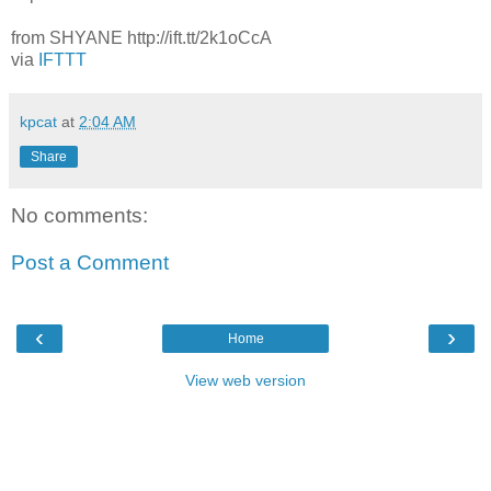
from SHYANE http://ift.tt/2k1oCcA
via
IFTTT
kpcat
at
2:04 AM
Share
No comments:
Post a Comment
‹
›
Home
View web version