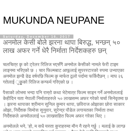
MUKUNDA NEUPANE
Saturday, December 16, 2017
अनमोल केसी बोले झरना थापा बिरुद्ध, भन्छन् ५०
लाख अफर गर्ने धेरै निर्माता निर्देशकहरु छन्
चलचित्र कृ को ट्रेलर रिलिज भएसँगै अनमोल केसीको नामले फेरी टाइम
लाइनमा भरिएको छ । चार फिल्मबाट आफूलाई सुपरस्टारको रुपमा उभ्याएका
अनमोल झन्डै डेढ वर्षपछि फिल्म कृ मार्फत ठूलो पर्दामा फर्किदैछन् । माघ २६
गतेलाई ुकृुको रिलिज कन्फर्म गरिएको छ ।
पैसाको लोभमा भन्दा पनि राम्रो कथा भेटेमात्र फिल्म साइन गर्ने अनमोललाई
केहीदिन यता नेपाली निर्माताहरुले ५० लाखसम्म अफर गरेको चर्चा सिनेवृतमा छ
। झरना थापाका श्रीमान सुनिल कुमार थापा, छविराज ओझाका छोरा साकार
ओझा, निर्देशक सिमोस सुनुवार, सुरेन्द्र पौडेल लगायतका निर्माता तथा
निर्देशकले अनमोललाई ५० लाखसहित फिल्म अफर गरेका थिए ।
अनमोलले भने, ‘हो, म सधै यस्ता कुराहरुमा मौन नै रहने गर्छु । मलाई के लाग्छ